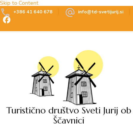
Skip to Content
+386 41 640 678
info@td-svetijurij.si
Turistično društvo Sveti Jurij ob
Ščavnici