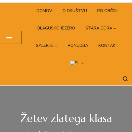
DOMOV
O DRUŠTVU
PO OBČINI
BLAGUŠKO JEZERO
STARA GORA
GALERIJE
PONUDBA
KONTAKT
Žetev zlatega klasa