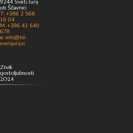
9244 Sveti Jurij
ob Ščavnici
T: +386 2 568
16 04
M: +386 41 640
678
e: info@td-
svetijurij.si
Znak
gostoljubnosti
2024