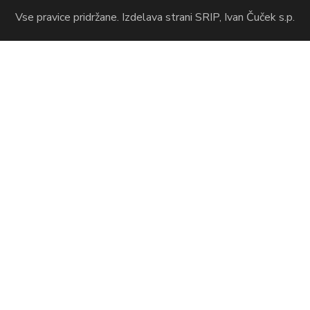
Vse pravice pridržane. Izdelava strani SRIP, Ivan Čuček s.p.