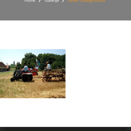
Home
Galerije
Žetev zlatega klasa