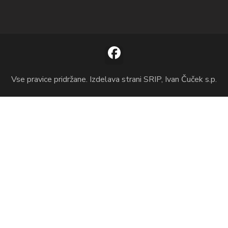
Vse pravice pridržane. Izdelava strani SRIP, Ivan Čuček s.p.