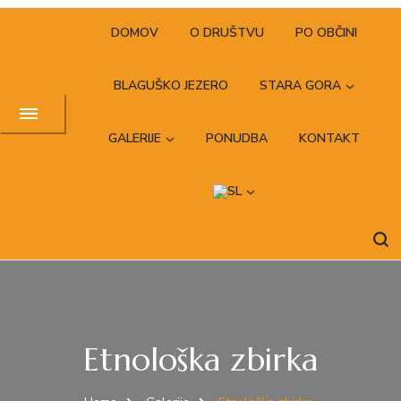
DOMOV
O DRUŠTVU
PO OBČINI
BLAGUŠKO JEZERO
STARA GORA
GALERIJE
PONUDBA
KONTAKT
Etnološka zbirka