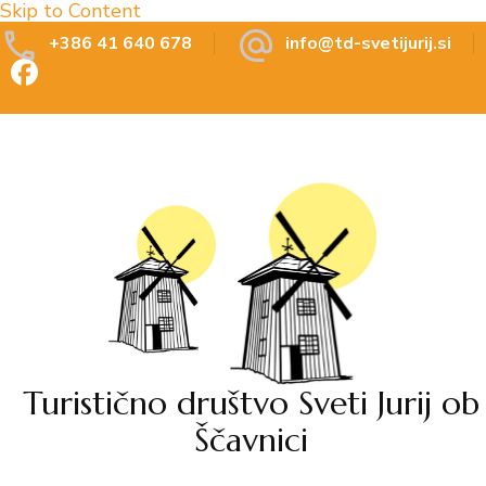
Skip to Content
+386 41 640 678
info@td-svetijurij.si
Turistično društvo Sveti Jurij ob
Ščavnici