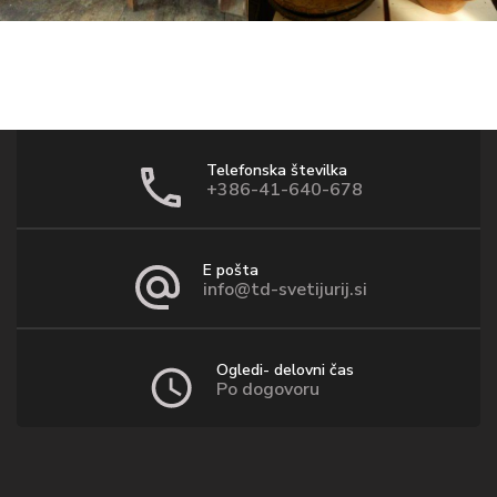
Telefonska številka
+386-41-640-678
E pošta
info@td-svetijurij.si
Ogledi- delovni čas
Po dogovoru